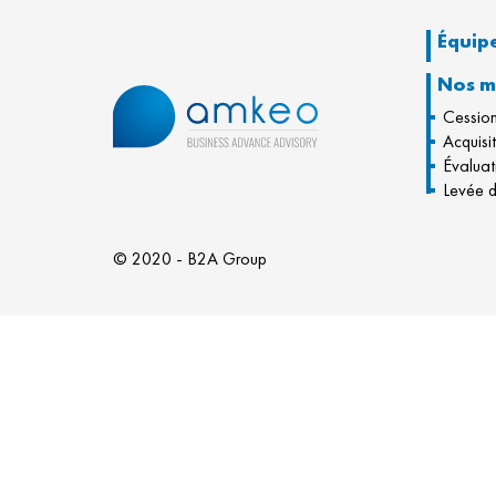
Équip
Nos m
Cessio
Acquisi
Évaluat
Levée d
© 2020 - B2A Group