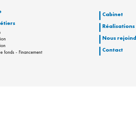
e
Cabinet
étiers
Réalisations
n
Nous rejoin
tion
ion
Contact
e fonds - Financement