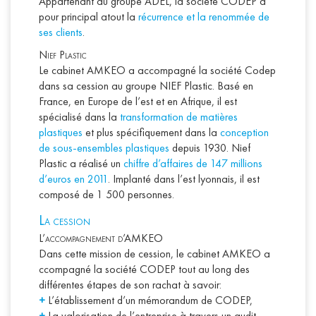
Appartenant au groupe ADEL, la société CODEP a
pour principal atout la
récurrence et la renommée de
ses clients
.
Nief Plastic
Le cabinet AMKEO a accompagné la société Codep
dans sa cession au groupe NIEF Plastic. Basé en
France, en Europe de l’est et en Afrique, il est
spécialisé dans la
transformation de matières
plastiques
et plus spécifiquement dans la
conception
de sous-ensembles plastiques
depuis 1930. Nief
Plastic a réalisé un
chiffre d’affaires de 147 millions
d’euros en 2011
. Implanté dans l’est lyonnais, il est
composé de 1 500 personnes.
L
a cession
L’accompagnement d’AMKEO
Dans cette mission de cession, le cabinet AMKEO a
ccompagné la société CODEP tout au long des
différentes étapes de son rachat à savoir:
+
L’établissement d’un mémorandum de CODEP,
+
La valorisation de l’entreprise à travers un audit