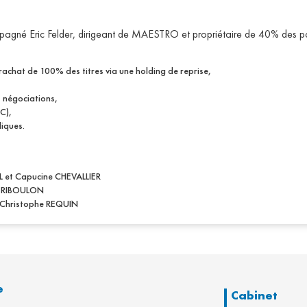
é Eric Felder, dirigeant de MAESTRO et propriétaire de 40% des parts
rachat de 100% des titres via une holding de reprise,
 négociations,
C),
diques.
 et Capucine CHEVALLIER
ic RIBOULON
c Christophe REQUIN
e
Cabinet