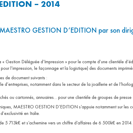
DITION – 2014
e de MAESTRO GESTION D’EDITION par son diri
a « Gestion Déléguée d’Impression » pour le compte d’une clientèle d’édi
ts pour l’impression, le façonnage et la logistique) des documents imprim
es de document suivants :
 d’entreprises, notamment dans le secteur de la joaillerie et de l’horloge
és ou cartonnés, annuaires… pour une clientèle de groupes de presse et d
techniques, MAESTRO GESTION D’EDITION s’appuie notamment sur les capa
’exclusivité en Italie.
s de 5 713k€ et s’achemine vers un chiffre d’affaires de 6 500k€ en 2014.