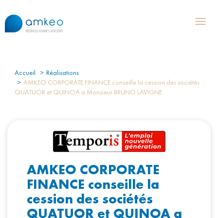
Toggl
naviga
Accueil
Réalisations
AMKEO CORPORATE FINANCE conseille la cession des sociétés
QUATUOR et QUINOA a Monsieur BRUNO LAVIGNE
AMKEO CORPORATE
FINANCE conseille la
cession des sociétés
QUATUOR et QUINOA a