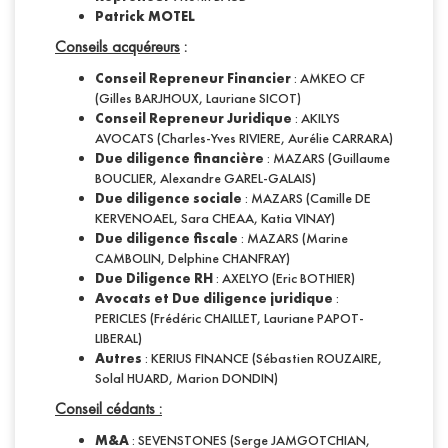
Patrick MOTEL
Conseils acquéreurs
:
Conseil Repreneur
Financier
: AMKEO CF
(Gilles BARJHOUX, Lauriane SICOT)
Conseil Repreneur Juridique
: AKILYS
AVOCATS (Charles-Yves RIVIERE, Aurélie CARRARA)
Due diligence financière
: MAZARS (Guillaume
BOUCLIER, Alexandre GAREL-GALAIS)
Due diligence sociale
: MAZARS (Camille DE
KERVENOAEL, Sara CHEAA, Katia VINAY)
Due diligence fiscale
: MAZARS (Marine
CAMBOLIN, Delphine CHANFRAY)
Due Diligence RH
: AXELYO (Eric BOTHIER)
Avocats et Due diligence juridique
:
PERICLES (Frédéric CHAILLET, Lauriane PAPOT-
LIBERAL)
Autres
: KERIUS FINANCE (Sébastien ROUZAIRE,
Solal HUARD, Marion DONDIN)
Conseil cédants :
M&A
: SEVENSTONES (Serge JAMGOTCHIAN,