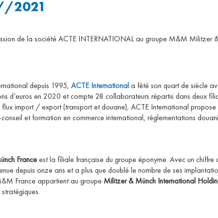
//2021
ion de la société ACTE INTERNATIONAL au groupe M&M Militzer &
ernational depuis 1995,
ACTE International
a fêté son quart de siècle 
lions d’euros en 2020 et compte 28 collaborateurs répartis dans deux fili
 flux import / export (transport et douane), ACTE International propose 
ise-conseil et formation en commerce international, réglementations douan
ünch France
est la filiale française du groupe éponyme. Avec un chiffre 
ue depuis onze ans et a plus que doublé le nombre de ses implantatio
 M&M France appartient au groupe
Militzer & Münch International Holdi
 stratégiques.