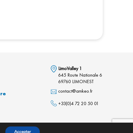
LimoValley 1
645 Route Nationale 6
69760 LIMONEST
contact@amkeo.fr
dre
+33(0)4 72 20 50 01
•
Contact
•
Plan du site
•
Mentions légales
Accepter