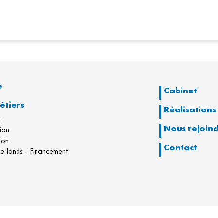
e
Cabinet
étiers
Réalisations
n
Nous rejoin
tion
ion
Contact
e fonds - Financement