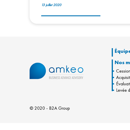
13 juillet 2020
Équip
Nos m
Cessio
Acquisi
Évaluat
Levée d
© 2020 - B2A Group